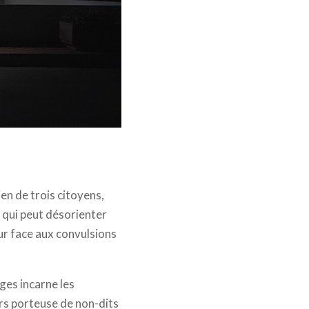
ien de trois citoyens,
 qui peut désorienter
ur face aux convulsions
ges incarne les
urs porteuse de non-dits