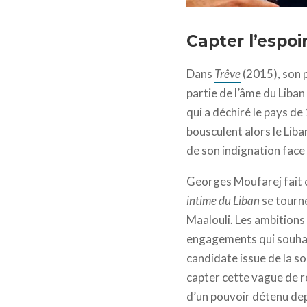
Journal intime du Liban
Capter l’espoi
Dans
Trêve
(2015), son 
partie de l’âme du Liban 
qui a déchiré le pays de
bousculent alors le Liba
de son indignation fac
Georges Moufarej fait é
intime du Liban
se tourn
Maalouli. Les ambitions 
engagements qui souhait
candidate issue de la so
capter cette vague de re
d’un pouvoir détenu de