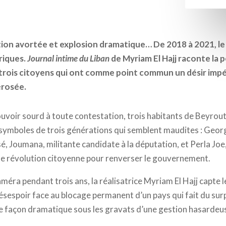
ution avortée et explosion dramatique… De 2018 à 2021, le
riques.
Journal intime du Liban
de Myriam El Hajj raconte la po
e trois citoyens qui ont comme point commun un désir im
érosée.
ouvoir sourd à toute contestation, trois habitants de Beyrou
es symboles de trois générations qui semblent maudites : Geor
é, Joumana, militante candidate à la députation, et Perla Joe,
ne révolution citoyenne pour renverser le gouvernement.
améra pendant trois ans, la réalisatrice Myriam El Hajj capte 
désespoir face au blocage permanent d’un pays qui fait du surp
e façon dramatique sous les gravats d’une gestion hasardeu