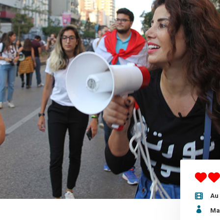
Au 

Ma