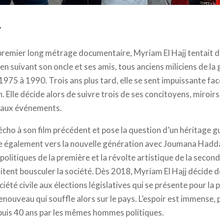
 © Abbout Productions - Gogogo Films - Les Films des Deux Rives
r
premier long métrage documentaire, Myriam El Hajj tentait d
en suivant son oncle et ses amis, tous anciens miliciens de la g
 1975 à 1990. Trois ans plus tard, elle se sent impuissante f
n. Elle décide alors de suivre trois de ses concitoyens, miroir
e aux événements.
cho à son film précédent et pose la question d’un héritage g
e également vers la nouvelle génération avec Joumana Hadda
politiques de la première et la révolte artistique de la seco
ent bousculer la société. Dès 2018, Myriam El Hajj décide 
ciété civile aux élections législatives qui se présente pour la 
nouveau qui souffle alors sur le pays. L’espoir est immense, p
puis 40 ans par les mêmes hommes politiques.