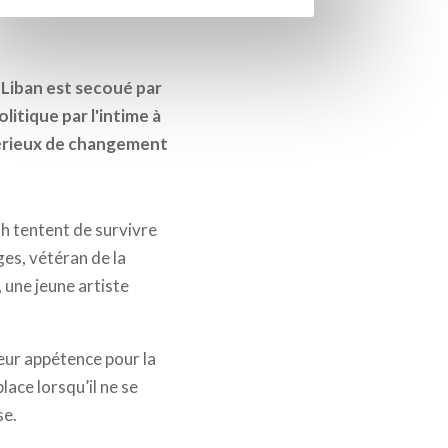
 Liban est secoué par
litique par l'intime à
périeux de changement
th tentent de survivre
ges, vétéran de la
 une jeune artiste
leur appétence pour la
lace lorsqu’il ne se
se.