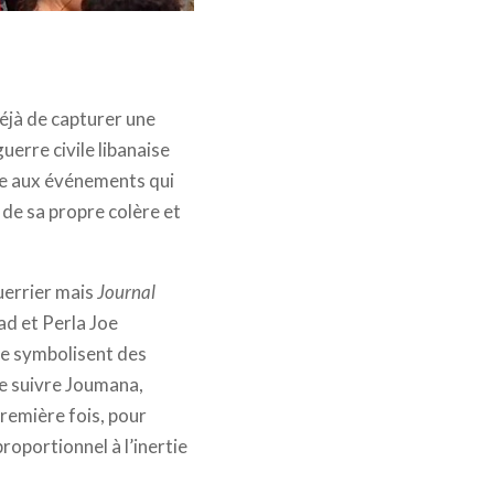
éjà de capturer une
uerre civile libanaise
ace aux événements qui
s de sa propre colère et
uerrier mais
Journal
d et Perla Joe
nde symbolisent des
de suivre Joumana,
première fois, pour
roportionnel à l’inertie