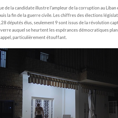
ue de la candidate illustre l’ampleur de la corruption au Liban
s la fin de la guerre civile. Les chiffres des élections législ
128 députés élus, seulement 9 sont issus de la révolution cap
 verre auquel se heurtent les espérances démocratiques plan
appel, particulièrement étouffant.