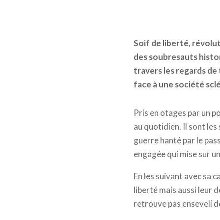
Soif de liberté, révol
des soubresauts histo
travers les regards d
face à une société scl
Pris en otages par un p
au quotidien. Il sont l
guerre hanté par le pass
engagée qui mise sur u
En les suivant avec sa c
liberté mais aussi leur 
retrouve pas enseveli d