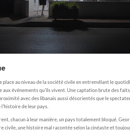
 © Abbout Productions - Gogogo Films - Les Films des Deux Rives
ue
e place au niveau de la société civile en entremêlant le quotid
 aux évènements qu’ils vivent. Une captation brute des faits
proximité avec des libanais aussi désorientés que le spectate
 l’histoire de leur pays.
trent, chacun à leur manière, un pays totalement bloqué. Geor
 civile, une histoire mal racontée selon la cinéaste et toujo