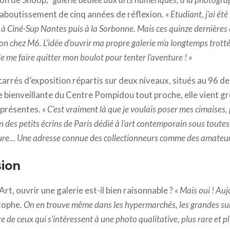
 l’aboutissement de cinq années de réflexion.
« Etudiant, j’ai ét
el à Ciné-Sup Nantes puis à la Sorbonne. Mais ces quinze dernières
ion chez M6. L’idée d’ouvrir ma propre galerie m’a longtemps trotté d
e me faire quitter mon boulot pour tenter l’aventure ! »
carrés d’exposition répartis sur deux niveaux, situés au 96 d
re bienveillante du Centre Pompidou tout proche, elle vient gro
à présentes.
« C’est vraiment là que je voulais poser mes cimaises, 
’un des petits écrins de Paris dédié à l’art contemporain sous toutes
ure… Une adresse connue des collectionneurs comme des amateurs
sion
t, ouvrir une galerie est-il bien raisonnable ?
« Mais oui ! Auj
stophe.
On en trouve même dans les hypermarchés, les grandes su
 de ceux qui s’intéressent à une photo qualitative, plus rare et pl