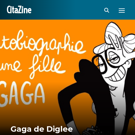
CitaZine
Gaga de Diglee