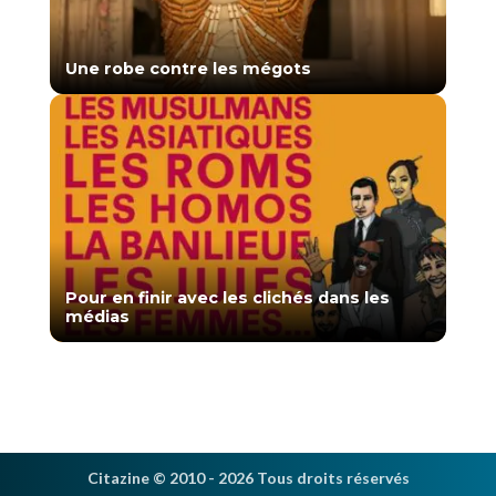
Une robe contre les mégots
CitaZine
Contact
Mentions légales
Pour en finir avec les clichés dans les
médias
À propos des cookies
Conditions générales d’utilisation
Citazine © 2010 - 2026 Tous droits réservés