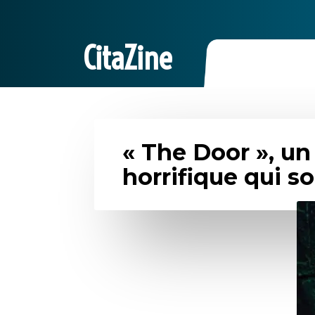
CitaZine
« The Door », un 
horrifique qui s