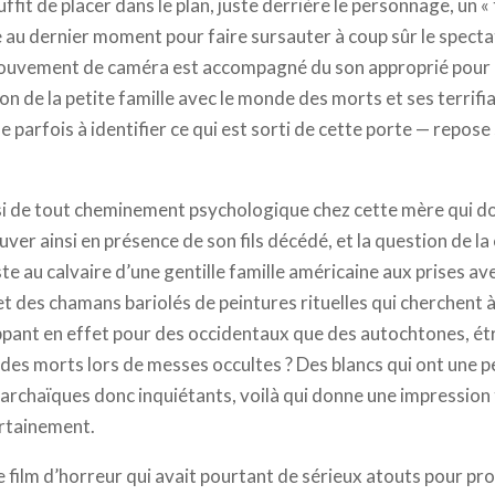
il suffit de placer dans le plan, juste derrière le personnage, un 
e au dernier moment pour faire sursauter à coup sûr le specta
 mouvement de caméra est accompagné du son approprié pour 
on de la petite famille avec le monde des morts et ses terrifi
ne parfois à identifier ce qui est sorti de cette porte — repose
si de tout cheminement psychologique chez cette mère qui do
er ainsi en présence de son fils décédé, et la question de la c
te au calvaire d’une gentille famille américaine aux prises av
 des chamans bariolés de peintures rituelles qui cherchent à 
ippant en effet pour des occidentaux que des autochtones, 
des morts lors de messes occultes ? Des blancs qui ont une p
archaïques donc inquiétants, voilà qui donne une impression 
ertainement.
 film d’horreur qui avait pourtant de sérieux atouts pour pr