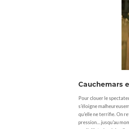
Cauchemars et
Pour clouer le spectateu
s’éloigne malheureuseme
qu’elle ne terrifie. On
pression… jusqu’au momen