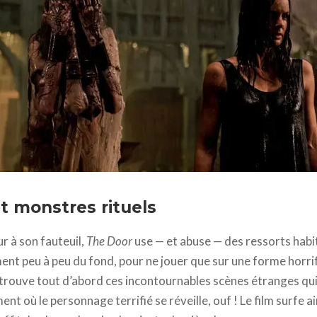
 monstres rituels
r à son fauteuil,
The Door
use — et abuse — des ressorts habi
nt peu à peu du fond, pour ne jouer que sur une forme horrif
 retrouve tout d’abord ces incontournables scènes étranges qu
t où le personnage terrifié se réveille, ouf ! Le film surfe ai