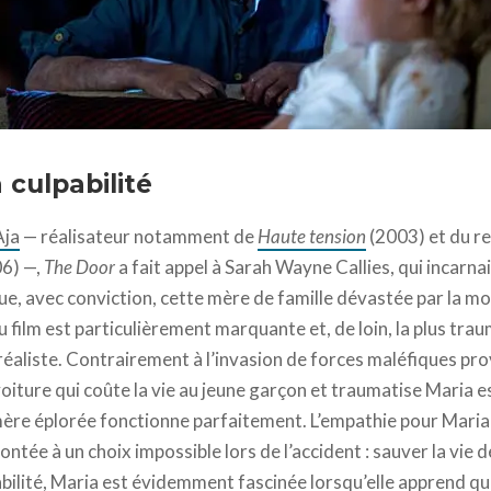
 culpabilité
Aja
— réalisateur notamment de
Haute tension
(2003) et du r
6) —,
The Door
a fait appel à Sarah Wayne Callies, qui incarnai
joue, avec conviction, cette mère de famille dévastée par la mor
u film est particulièrement marquante et, de loin, la plus tra
aliste. Contrairement à l’invasion de forces maléfiques pro
oiture qui coûte la vie au jeune garçon et traumatise Maria e
a mère éplorée fonctionne parfaitement. L’empathie pour Maria
ntée à un choix impossible lors de l’accident : sauver la vie de
lpabilité, Maria est évidemment fascinée lorsqu’elle apprend 