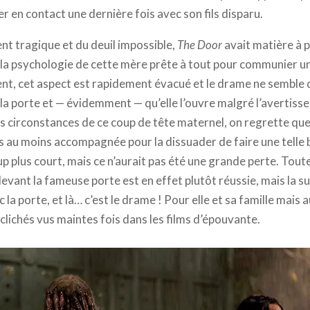
er en contact une dernière fois avec son fils disparu.
ent tragique et du deuil impossible,
The Door
avait matière à p
t la psychologie de cette mère prête à tout pour communier u
nt, cet aspect est rapidement évacué et le drame ne semble 
la porte et — évidemment — qu’elle l’ouvre malgré l’avertisse
 circonstances de ce coup de tête maternel, on regrette que l’
as au moins accompagnée pour la dissuader de faire une telle bê
p plus court, mais ce n’aurait pas été une grande perte. Tout
evant la fameuse porte est en effet plutôt réussie, mais la su
la porte, et là… c’est le drame ! Pour elle et sa famille mais 
 clichés vus maintes fois dans les films d’épouvante.