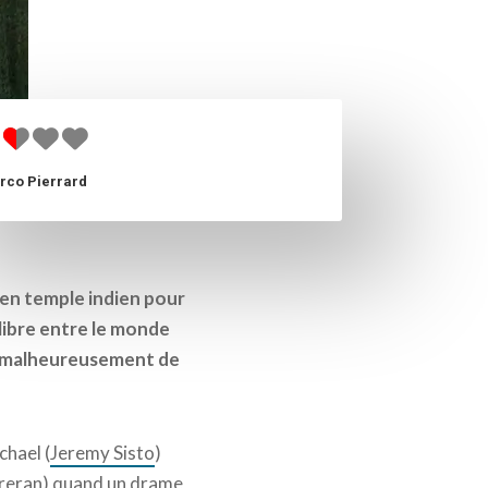
rco Pierrard
cien temple indien pour
ilibre entre le monde
malheureusement de
chael (
Jeremy Sisto
)
reran
) quand un drame