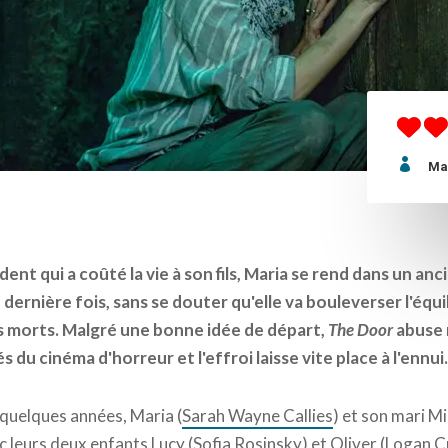

Ma
ent qui a coûté la vie à son fils, Maria se rend dans un an
 dernière fois, sans se douter qu'elle va bouleverser l'équ
es morts. Malgré une bonne idée de départ,
The Door
abuse 
s du cinéma d'horreur et l'effroi laisse vite place à l'ennui.
 quelques années, Maria (
Sarah Wayne Callies
) et son mari Mi
c leurs deux enfants Lucy (
Sofia Rosinsky
) et Oliver (
Logan C