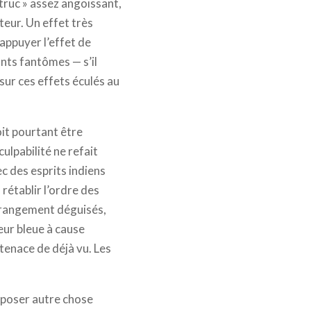
« truc » assez angoissant,
teur. Un effet très
appuyer l’effet de
ants fantômes — s’il
 sur ces effets éculés au
it pourtant être
ulpabilité ne refait
ec des esprits indiens
rétablir l’ordre des
étrangement déguisés,
eur bleue à cause
tenace de déjà vu. Les
oposer autre chose