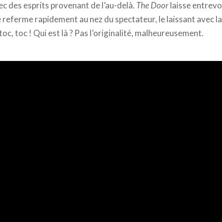
c des esprits provenant de l’au-delà.
The Door
laisse entrevo
e referme rapidement au nez du spectateur, le laissant avec l
toc, toc ! Qui est là ? Pas l’originalité, malheureusement.