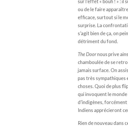
sur l’effet « bouh ! » : 
ou de le faire apparaîtr
efficace, surtout si le
surprise. La confrontati
s’agit bien de ça, on pei
détriment du fond.
The Door
nous prive ain
chamboulée de se retrouv
jamais surface. On assis
pas très sympathiques et
choses. Quoi de plus fl
qui invoquent le monde 
d’indigènes, forcément 
Indiens apprécieront c
Rien de nouveau dans ce