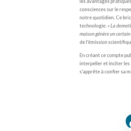
les avantages pratiques
consciences sur le resp
notre quotidien. Ce bri
technologie.
« La domoti
maison génère un certain n
de l’émission scientifiq
En créant ce compte publ
interpeller et inciter l
s’apprête à confier sa m