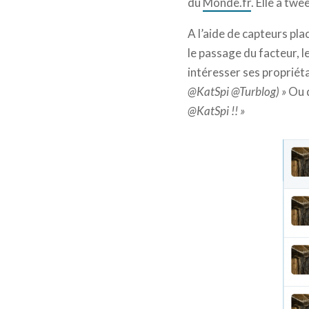
du
Monde.fr
. Elle a tw
A l’aide de capteurs pl
le passage du facteur, l
intéresser ses propriéta
@KatSpi @Turblog) »
Ou q
@KatSpi !! »