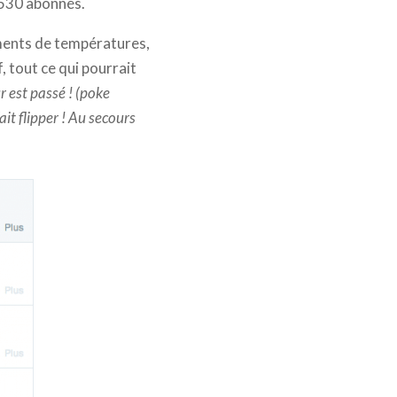
e 530 abonnés.
ements de températures,
, tout ce qui pourrait
r est passé ! (poke
ait flipper ! Au secours