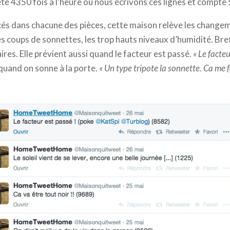
eeté 4350 fois à l’heure où nous écrivons ces lignes et compt
acés dans chacune des pièces, cette maison relève les chang
es coups de sonnettes, les trop hauts niveaux d’humidité. Bref
ires. Elle prévient aussi quand le facteur est passé.
« Le facteu
uand on sonne à la porte.
« Un type tripote la sonnette. Ca me f