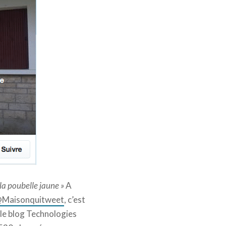
 la poubelle jaune »
A
Maisonquitweet
, c’est
 le blog Technologies