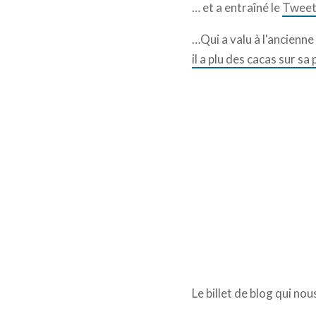
… et a entraîné le
Tweet
…Qui a valu à l'ancienne
il a plu des cacas sur s
Le billet de blog qui nou