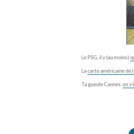
Le PSG, il y (au moins)
q
La
carte américaine de l
Ta gueule Cannes,
on s’