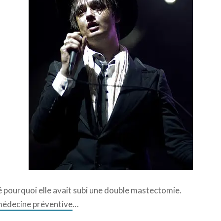
ué pourquoi elle avait subi une double mastectomie.
a médecine préventive
…