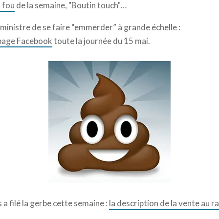
 fou
de la semaine, "Boutin touch"…
 ministre de se faire “emmerder” à grande échelle :
a page Facebook
toute la journée du 15 mai.
s a filé la gerbe cette semaine :
la description de la vente au r