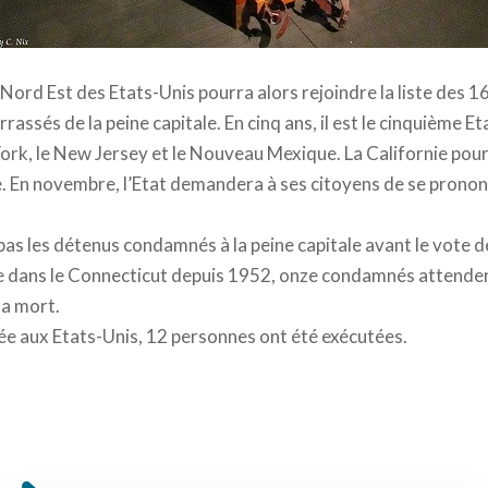
Nord Est des Etats-Unis pourra alors rejoindre la liste des 1
assés de la peine capitale. En cinq ans, il est le cinquième Eta
w York, le New Jersey et le Nouveau Mexique. La Californie po
e. En novembre, l’Etat demandera à ses citoyens de se pronon
s les détenus condamnés à la peine capitale avant le vote de l
e dans le Connecticut depuis 1952, onze condamnés attenden
la mort.
née aux Etats-Unis, 12 personnes ont été exécutées.