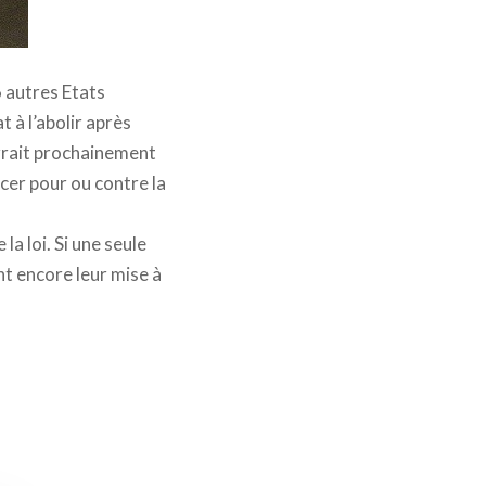
6 autres Etats
t à l’abolir après
urrait prochainement
cer pour ou contre la
a loi. Si une seule
t encore leur mise à