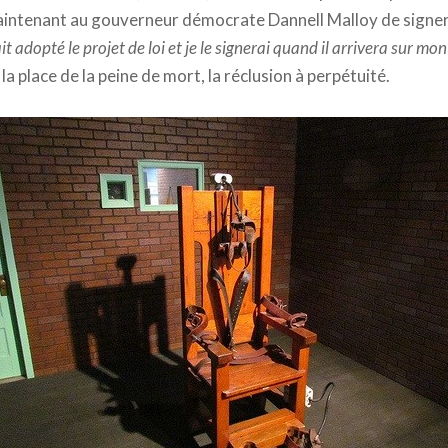
intenant au gouverneur démocrate Dannell Malloy de signer l
 adopté le projet de loi et je le signerai quand il arrivera sur mo
 place de la peine de mort, la réclusion à perpétuité.