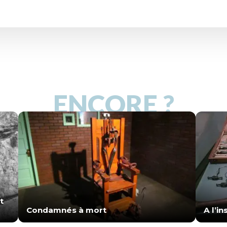
ENCORE ?
t
Condamnés à mort
A l’i