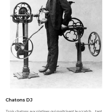
Chatons DJ
Trois chatons aux platines qui maitrisent le scratch… tant