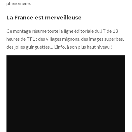
phénomène.
La France est merveilleuse
Ce montage résume toute la ligne éditoriale du JT de 13
heures de TF1 : des villages mignons, des images superbes,
des jolies guinguettes… L’info, à son plus haut niveau !