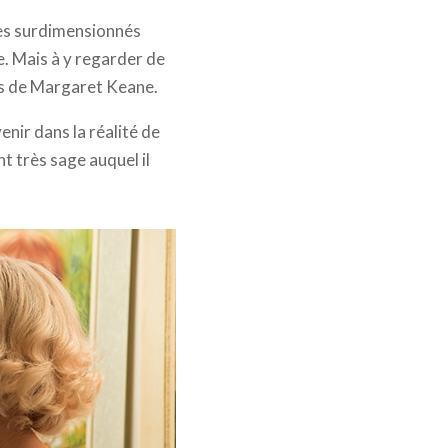
res surdimensionnés
e. Mais à y regarder de
res de Margaret Keane.
enir dans la réalité de
t très sage auquel il