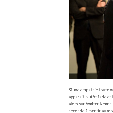
Big Eyes © Photo by Leah
Si une empathie toute n
apparait plutôt fade et 
alors sur Walter Keane
seconde à mentir au mond