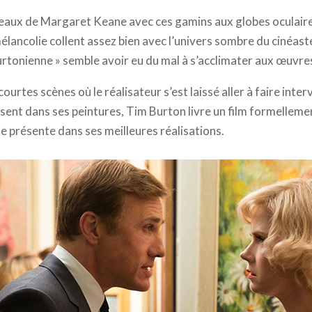
bleaux de Margaret Keane avec ces gamins aux globes oculai
élancolie collent assez bien avec l’univers sombre du cinéast
burtonienne » semble avoir eu du mal à s’acclimater aux œuv
urtes scènes où le réalisateur s’est laissé aller à faire interv
résent dans ses peintures, Tim Burton livre un film formellemen
e présente dans ses meilleures réalisations.