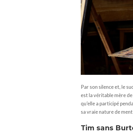
Big Eyes © Photo by Leah
Par son silence et, le su
est la véritable mère d
qu’elle a participé pend
sa vraie nature de men
Tim sans Burt