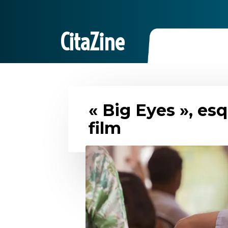
CitaZine
« Big Eyes », es
film