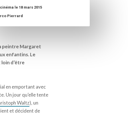
 cinéma le 18 mars 2015
rco Pierrard
 la peintre Margaret
ux enfantins. Le
 loin d’être
ilial en emportant avec
te. Un jour qu’elle tente
ristoph Waltz
), un
rient et décident de