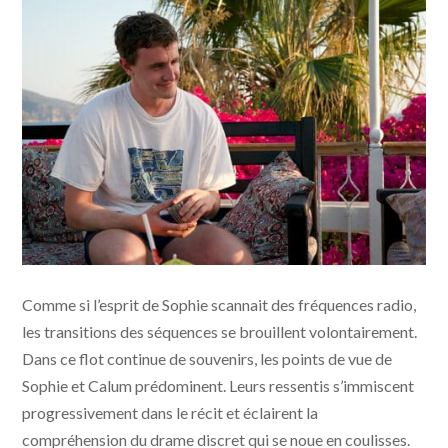
Aftersun - photo © Sarah Makharine - MUBI - Condor
Comme si l’esprit de Sophie scannait des fréquences radio,
Distribution
les transitions des séquences se brouillent volontairement.
Dans ce flot continue de souvenirs, les points de vue de
Sophie et Calum prédominent. Leurs ressentis s’immiscent
progressivement dans le récit et éclairent la
compréhension du drame discret qui se noue en coulisses.