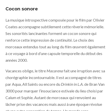
Aftersun - photo © Sarah Makharine - MUBI - Condor
Distribution
Cocon sonore
La musique introspective composée pour le film par Olivier
Coates accompagne subtilement cette rêverie mémorielle.
Ses sonorités lancinantes forment un cocon sonore qui
renforce cette impression de continuité. Le choix des
morceaux entendus tout au long du film œuvrent également
à ce voyage à bord d’une capsule temporelle du début des
années 2000.
Vacances oblige, le titre
Macarena
fait une irruption avec sa
chorégraphie incontournable. Il est accompagné de titres
par Aqua, All Saints ou encore du
Drinkin in L.A.
de Bran Van
3000 pour marquer l’insouciance estivale du lieu choisi par
Calum et Sophie. Autant de morceaux qui renvoient au
lâcher prise des vacances mais aussi à une époque révolue
et une autre conception du temps. Un monde sans