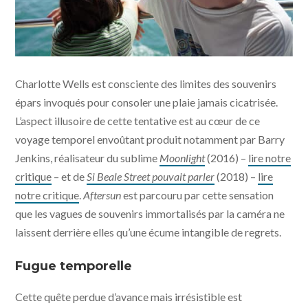
Aftersun - photo © Sarah Makharine - MUBI - Condor
Charlotte Wells est consciente des limites des souvenirs
Distribution
épars invoqués pour consoler une plaie jamais cicatrisée.
L’aspect illusoire de cette tentative est au cœur de ce
voyage temporel envoûtant produit notamment par Barry
Jenkins, réalisateur du sublime
Moonlight
(2016) –
lire notre
critique
– et de
Si Beale Street pouvait parler
(2018) –
lire
notre critique
.
Aftersun
est parcouru par cette sensation
que les vagues de souvenirs immortalisés par la caméra ne
laissent derrière elles qu’une écume intangible de regrets.
Fugue temporelle
Cette quête perdue d’avance mais irrésistible est