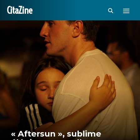
CitaZine
« Aftersun », sublime