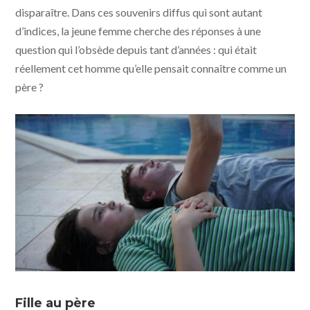
disparaître. Dans ces souvenirs diffus qui sont autant
d’indices, la jeune femme cherche des réponses à une
question qui l’obsède depuis tant d’années : qui était
réellement cet homme qu’elle pensait connaître comme un
père ?
Aftersun - photo © Sarah Makharine - MUBI - Condor
Distribution
Fille au père