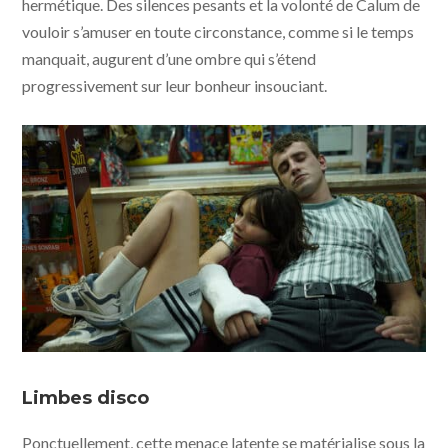
hermétique. Des silences pesants et la volonté de Calum de
vouloir s’amuser en toute circonstance, comme si le temps
manquait, augurent d’une ombre qui s’étend
progressivement sur leur bonheur insouciant.
Aftersun - photo © Sarah Makharine - MUBI - Condor
Distribution
Limbes disco
Ponctuellement, cette menace latente se matérialise sous la