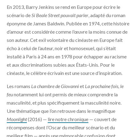
En 2013, Barry Jenkins se rend en Europe pour écrire le
scénario de
Si Beale Street pouvait parler
, adapté du roman
éponyme de James Baldwin. Publiée en 1974, cette histoire
d’amour est considérée comme l’œuvre la moins connue de
son auteur. Cet exil volontaire du cinéaste en Europe fait
écho à celui de l’auteur, noir et homosexuel, qui s’était
installé à Paris à 24 ans en 1978 pour échapper au racisme
et aux discriminations subies aux États-Unis. Pour le
cinéaste, le célèbre écrivain est une source d’inspiration.
Les romans
La chambre de Giovanni
et
La prochaine fois, le
feu
notamment lui ont permis de mieux comprendre la
masculinité, et plus spécifiquement la masculinité noire.
Une thématique que l’on retrouve dans le magnifique
Moonlight
(2016) —
lire notre chronique
— couvert de
récompenses dont l’Oscar du meilleur scénario et du
meilleur film — après une mémorable confusion dont