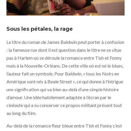
Si Beale Street pouvait parler © Annapurna Pictures -
Mars Distribution
Sous les pétales, la rage
Le titre du roman de James Baldwin peut porter à confusion
: la fameuse rue dont il est question dans le titre ne se situe
pas à Harlem où se déroule la romance entre Tish et Fonny
mais à la Nouvelle-Orléans. De cette ville où est né le blues,
l’auteur fait un symbole. Pour Baldwin, « tous les Noirs en
Amérique sont nés à Beale Street », ce qui donne à l’intrigue
une signification qui va bien au-delà d’une simple histoire
d’amour. Une idée habilement adaptée à l’écran par le
cinéaste qui a su conserver ce propos militant présent tout
au long du film.
Au-delà de la romance fleur bleue entre Tish et Fonny c’est