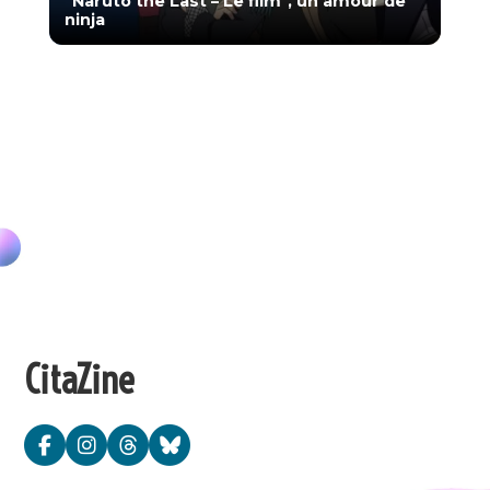
"Naruto the Last – Le film", un amour de
ninja
CitaZine