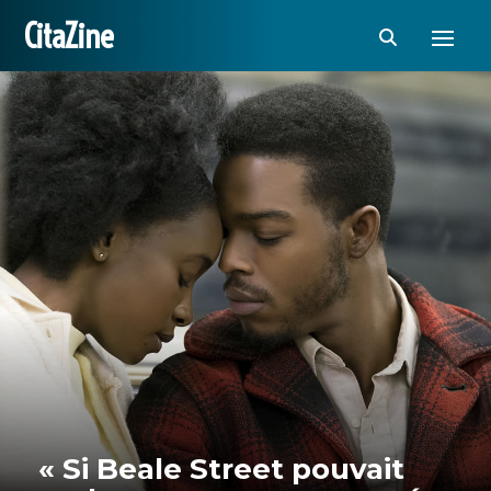
CitaZine
« Si Beale Street pouvait