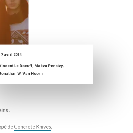
17 avril 2014
Vincent Le Doeuff
,
Maéva Pensivy
,
Jonathan W. Van Hoorn
aine.
appé de
Concrete Knives
,