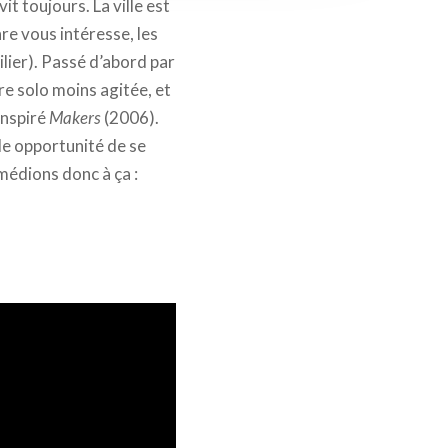
it toujours. La ville est
nre vous intéresse, les
ier). Passé d’abord par
re solo moins agitée, et
inspiré
Makers
(2006).
lle opportunité de se
emédions donc à ça :