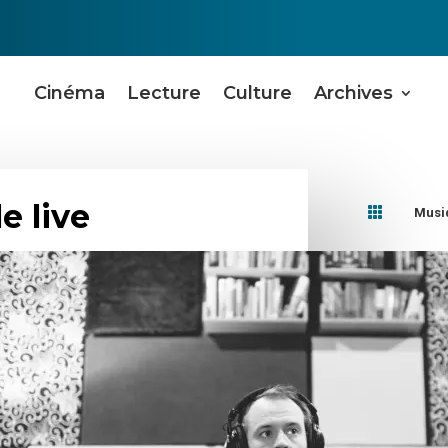
Cinéma
Lecture
Culture
Archives
e live

Musi