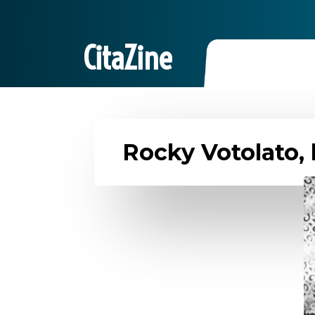
CitaZine
Rocky Votolato, l