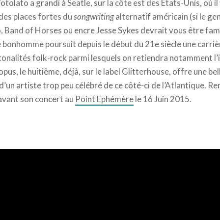
olato a grandi à Seatle, sur la côte est des Etats-Unis, où il v
 des places fortes du
songwriting
alternatif américain (si le ge
Band of Horses ou encre Jesse Sykes devrait vous être famil
 le bonhomme poursuit depuis le début du 21e siècle une carriè
onalités folk-rock parmi lesquels on retiendra notamment l’
opus, le huitième, déjà, sur le label Glitterhouse, offre une be
 d’un artiste trop peu célébré de ce côté-ci de l’Atlantique. R
 avant son concert au
Point Ephémère
le 16 Juin 2015.