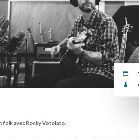


n folk avec Rocky Votolato.