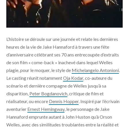
Extrait du film dans le film de The Other Side Of The
L’histoire se déroule sur une journée et relate les dernières
Wind © Royal Road Entertainment - Les Films de
l'Astrophore - SACI
heures de la vie de Jake Hannaford à travers une fête
d’anniversaire célébrant ses 70 ans entrecoupée d’extraits
de son film « come-back » inachevé dans lequel Welles
plagie, pour le moquer, le style de
Michelangelo Antonioni
.
Le casting réunit notamment
Oja Kodar
, co-auteure du
scénario et dernière compagne de Welles jusqu’à sa
disparition,
Peter Bogdanovich
, critique de film et
réalisateur, ou encore
Dennis Hopper
. Inspiré par l’écrivain
aventurier
Ernest Hemingway
, le personnage de Jake
Hannaford emprunte autant à John Huston qu’à Orson
Welles, avec des similitudes troublantes entre la réalité et