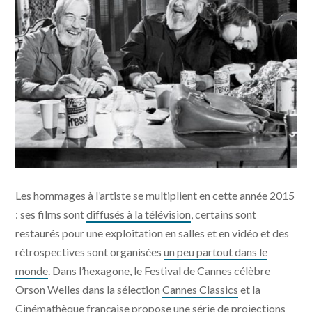
John Huston, Orson Welles et Peter Bogdanovich ©
Les hommages à l’artiste se multiplient en cette année 2015
Steven Jaffe/Courtesy of The Welles-Kodar Collection,
University of Michigan
: ses films sont
diffusés à la télévision
, certains sont
restaurés pour une exploitation en salles et en vidéo et des
rétrospectives sont organisées
un peu partout dans le
monde
. Dans l’hexagone, le Festival de Cannes célèbre
Orson Welles dans la sélection
Cannes Classics
et la
Cinémathèque française propose une
série de projections