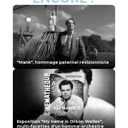
"Mank", hommage paternel révisionniste
Exposition "My name is Orson Welles",
multi-facettes d'un homme-orchestre