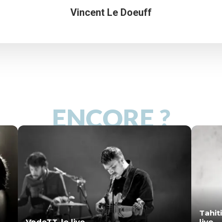
Vincent Le Doeuff
ENCORE ?
Tahit
VedeTT, le live
live