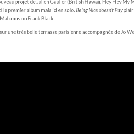
uveau projet de Julien Gaulier (British Hawaii, Hey Hey My M
ci le premier album mais ici en solo.
Being Nice doesn’t Pay
plai
 Malkmus ou Frank Black.
 sur une très belle terrasse parisienne accompagnée de Jo We