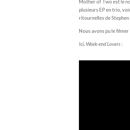
Mother of Two est le no
plusieurs EP en trio, voi
ritournelles de Stephen
Nous avons pu le filmer
Ici,
Week-end Lovers
: