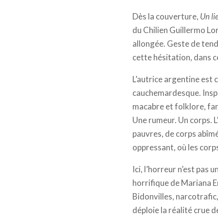
Dès la couverture,
Un li
du Chilien Guillermo Lo
allongée. Geste de tend
cette hésitation, dans 
L’autrice argentine est
cauchemardesque. Inspir
macabre et folklore, fant
Une rumeur. Un corps. L’
pauvres, de corps abîmés
oppressant, où les corp
Ici, l’horreur n’est pas
horrifique de Mariana E
Bidonvilles, narcotrafic
déploie la réalité crue