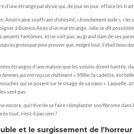
d’une étrange paralysie qui, de jour en jour, efface les trait
ulie, Américaine souffrant d’obésité,
« franchement laide », « les
soigner à Buenos Aires d’un mal étrange. Julie se dit possédée,
s amants fantômes, et ne voit pas, au grand dam de ses parent
jusqu’au grotesque pour prouver que, malgré tout, il était beau da
tantes étranges d’une maison que les voisins disent hantée, d
es femmes qui ont reçu un châtiment »
. Millie, la cadette, est bel
mouches qui se posent sur le visage de sa sœur ». Laquelle, a
les sent pas.
e encore, qui rêve de se faire réimplanter son fibrome dans le
rès tout, n’est-il pas sien ?
ouble et le surgissement de l’horreur