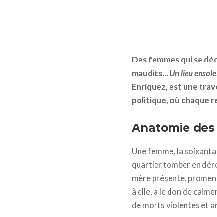
Des femmes qui se déc
maudits...
Un lieu ensol
Enríquez, est une trav
politique, où chaque ré
Anatomie des
Une femme, la soixanta
quartier tomber en dérél
mère présente, promena
à elle, a le don de calme
de morts violentes et ar