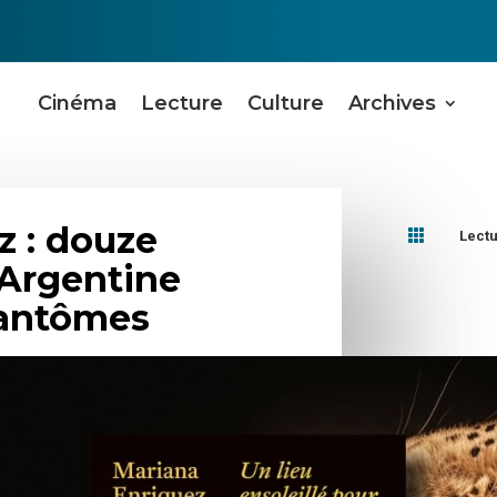
Cinéma
Lecture
Culture
Archives
z : douze

Lect
 Argentine
fantômes