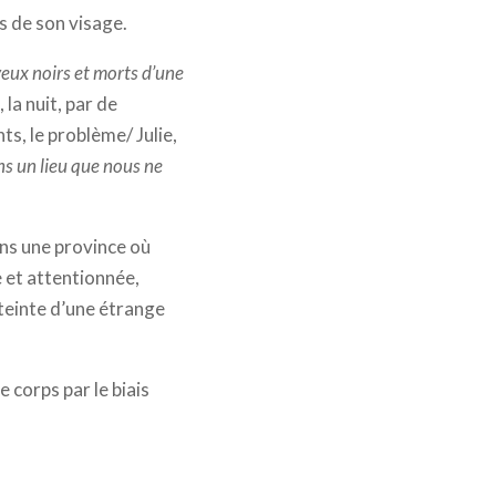
s de son visage.
 yeux noirs et morts d’une
 la nuit, par de
s, le problème/ Julie,
ns un lieu que nous ne
ans une province où
le et attentionnée,
tteinte d’une étrange
 corps par le biais