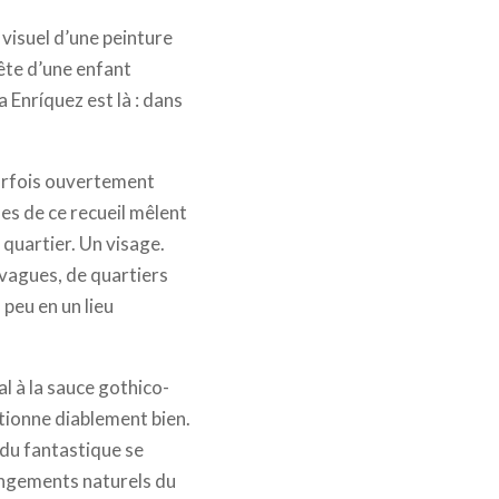
 visuel d’une peinture
ête d’une enfant
Enríquez est là : dans
parfois ouvertement
es de ce recueil mêlent
n quartier. Un visage.
 vagues, de quartiers
 peu en un lieu
al à la sauce gothico-
ctionne diablement bien.
 du fantastique se
longements naturels du