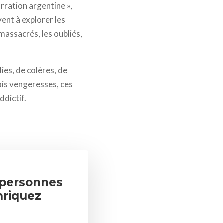
rration argentine »,
vent à explorer les
 massacrés, les oubliés,
ies, de colères, de
ois vengeresses, ces
ddictif.
r personnes
nriquez