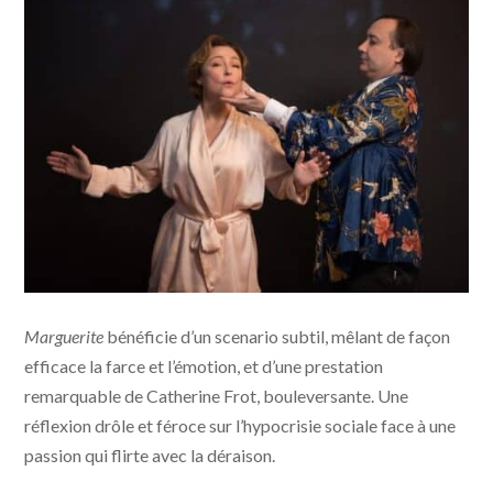
Marguerite © Larry Horricks - France 3 Cinéma /
Marguerite
bénéficie d’un scenario subtil, mêlant de façon
Memento Films Distribution
efficace la farce et l’émotion, et d’une prestation
remarquable de Catherine Frot, bouleversante. Une
réflexion drôle et féroce sur l’hypocrisie sociale face à une
passion qui flirte avec la déraison.