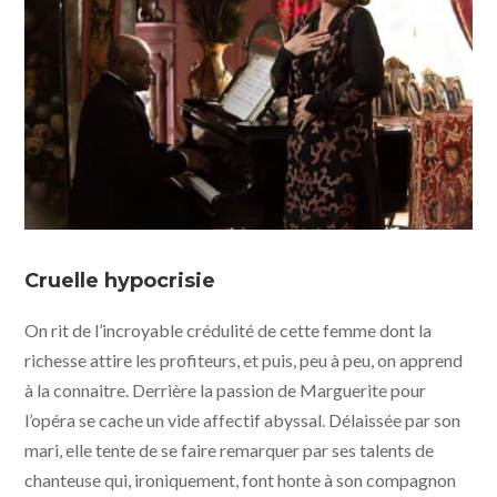
Marguerite © Larry Horricks - France 3 Cinéma /
Memento Films Distribution
Cruelle hypocrisie
On rit de l’incroyable crédulité de cette femme dont la
richesse attire les profiteurs, et puis, peu à peu, on apprend
à la connaitre. Derrière la passion de Marguerite pour
l’opéra se cache un vide affectif abyssal. Délaissée par son
mari, elle tente de se faire remarquer par ses talents de
chanteuse qui, ironiquement, font honte à son compagnon