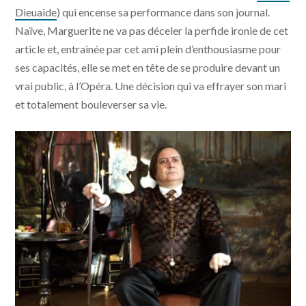
Dieuaide
) qui encense sa performance dans son journal.
Naïve, Marguerite ne va pas déceler la perfide ironie de cet
article et, entrainée par cet ami plein d’enthousiasme pour
ses capacités, elle se met en tête de se produire devant un
vrai public, à l’Opéra. Une décision qui va effrayer son mari
et totalement bouleverser sa vie.