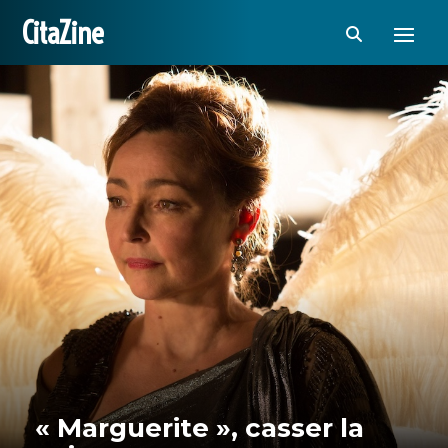
CitaZine
« Marguerite », casser la