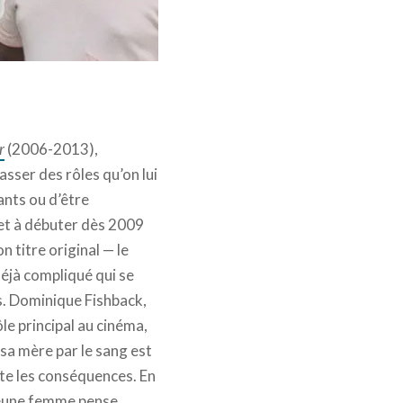
r
(2006-2013),
lasser des rôles qu’on lui
ants ou d’être
 et à débuter dès 2009
n titre original — le
déjà compliqué qui se
rs. Dominique Fishback,
le principal au cinéma,
 sa mère par le sang est
rte les conséquences. En
 jeune femme pense