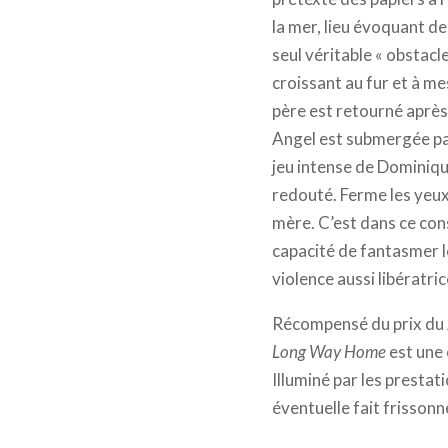
la mer, lieu évoquant d
seul véritable « obstacl
croissant au fur et à m
père est retourné après 
Angel est submergée par
jeu intense de Dominiqu
redouté. Ferme les yeux 
mère. C’est dans ce cons
capacité de fantasmer le
violence aussi libératri
Récompensé du prix du J
Long Way Home
est une 
Illuminé par les prestat
éventuelle fait frissonn