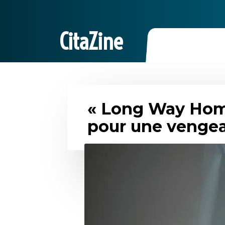
CitaZine
« Long Way Hom
pour une venge