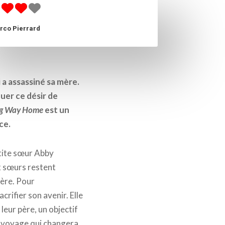
rco Pierrard
 a assassiné sa mère.
nuer ce désir de
g Way Home
est un
ce.
petite sœur Abby
ux sœurs restent
père. Pour
crifier son avenir. Elle
leur père, un objectif
n voyage qui changera