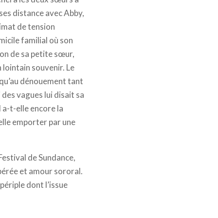
 ses distance avec Abby,
limat de tension
icile familial où son
ion de sa petite sœur,
lointain souvenir. Le
usqu’au dénouement tant
 des vagues lui disait sa
 a-t-elle encore la
-elle emporter par une
Festival de Sundance,
érée et amour sororal.
périple dont l’issue