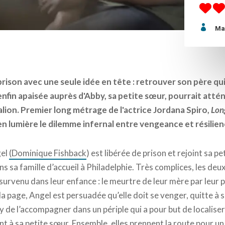

Ma
prison avec une seule idée en tête : retrouver son père qui
 enfin apaisée auprès d'Abby, sa petite sœur, pourrait atté
alion. Premier long métrage de l'actrice Jordana Spiro,
Lon
n lumière le dilemme infernal entre vengeance et résilien
gel
(Dominique Fishback
) est libérée de prison et rejoint sa 
ns sa famille d’accueil à Philadelphie. Très complices, les de
urvenu dans leur enfance : le meurtre de leur mère par leur 
a page, Angel est persuadée qu’elle doit se venger, quitte à sa
 de l’accompagner dans un périple qui a pour but de localiser 
t à sa petite sœur. Ensemble, elles prennent la route pour u