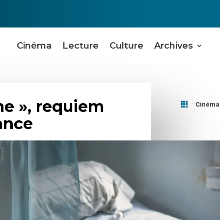
Cinéma
Lecture
Culture
Archives
e », requiem

Cinéma
ance