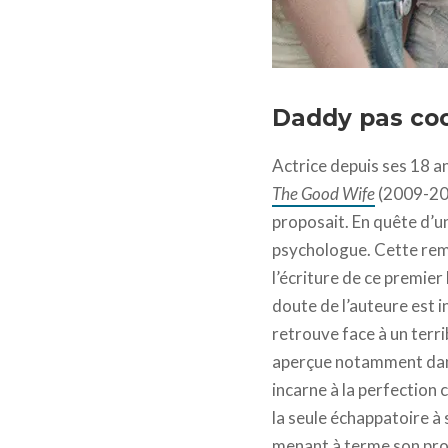
Daddy pas coo
Actrice depuis ses 18 a
The Good Wife
(2009-20
proposait. En quête d’un
psychologue. Cette remi
l’écriture de ce premie
doute de l’auteure est 
retrouve face à un terri
aperçue notamment dan
incarne à la perfection
la seule échappatoire à 
menant à terme son pro