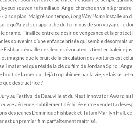
e joyeux souvenirs familiaux, Angel cherche en vain à prendre
e » à son plan. Malgré son tempo,
Long Way Home
installe un c
esure qu’Angel se rapproche du terminus de son voyage, le dom
le drame. Tiraillée entre ce désir de vengeance et la protect
 les souvenirs d’une enfance brisée qui semble désormais un 
e Fishback émaillé de silences évocateurs tient en haleine j
et imagine que le bruit de la circulation des voitures est celui
eil maternel que réside la clé du film de Jordana Spiro : Angel
 bruit de la mer ou, déjà trop abîmée par la vie, se laissera-t
ce que destructrice ?
ury au Festival de Deauville et du Next Innovator Award au 
œuvre aérienne, subtilement déchirée entre vendetta désesp
ions des jeunes Dominique Fishback et Tatum Marilyn Hall, ce 
er est un premier film parfaitement maîtrisé.