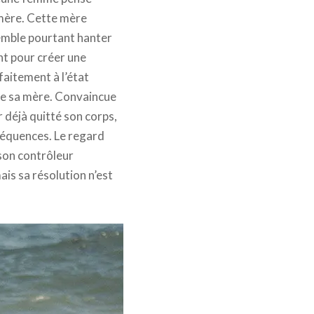
a mère. Cette mère
 semble pourtant hanter
nt pour créer une
faitement à l’état
l de sa mère. Convaincue
r déjà quitté son corps,
séquences. Le regard
son contrôleur
is sa résolution n’est