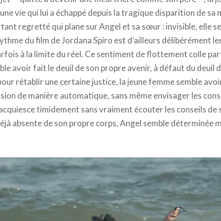
une vie qui lui a échappé depuis la tragique disparition de s
ant regretté qui plane sur Angel et sa sœur : invisible, elle
rythme du film de Jordana Spiro est d’ailleurs délibérément le
ois à la limite du réel. Ce sentiment de flottement colle par
ble avoir fait le deuil de son propre avenir, à défaut du deui
r pour rétablir une certaine justice, la jeune femme semble avoi
ission de manière automatique, sans même envisager les con
acquiesce timidement sans vraiment écouter les conseils de 
? Déjà absente de son propre corps, Angel semble déterminée ma