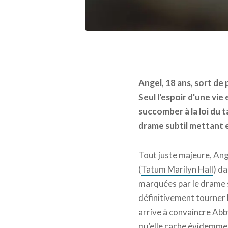
Angel, 18 ans, sort de 
Seul l'espoir d'une vie
succomber à la loi du t
drame subtil mettant e
Tout juste majeure, An
(
Tatum Marilyn Hall
) da
marquées par le drame s
définitivement tourner l
arrive à convaincre Abby
qu’elle cache évidemmen