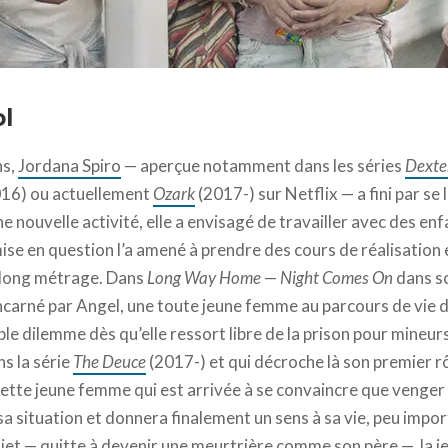
l
ns,
Jordana Spiro
— aperçue notamment dans les séries
Dexte
16) ou actuellement
Ozark
(2017-) sur Netflix — a fini par se 
e nouvelle activité, elle a envisagé de travailler avec des enf
se en question l’a amené à prendre des cours de réalisation
r long métrage. Dans
Long Way Home
—
Night Comes On
dans so
incarné par Angel, une toute jeune femme au parcours de vie 
ble dilemme dès qu’elle ressort libre de la prison pour mineu
s la série
The Deuce
(2017-) et qui décroche là son premier rô
 cette jeune femme qui est arrivée à se convaincre que venger
sa situation et donnera finalement un sens à sa vie, peu impo
jet — quitte à devenir une meurtrière comme son père —, la