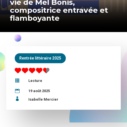
vie de Mel Bonis,
compositrice entravée et
flamboyante
Rentrée littéraire 2025

Lecture

19 août 2025

Isabelle Mercier