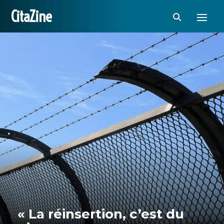
CitaZine
« La réinsertion, c’est du