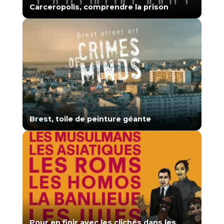
Carceropolis, comprendre la prison
CitaZine
Contact
Brest, toile de peinture géante
Mentions légales
À propos des cookies
Conditions générales d’utilisation
Citazine © 2010 - 2026 Tous droits réservés
Pour en finir avec les clichés dans les