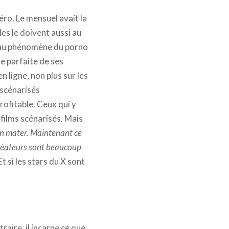
ro. Le mensuel avait la
les le doivent aussi au
t au phénomène du porno
e parfaite de ses
en ligne, non plus sur les
 scénarisés
profitable. Ceux qui y
 films scénarisés. Mais
 en mater. Maintenant ce
créateurs sont beaucoup
t si les stars du X sont
aire, il incarne ce que