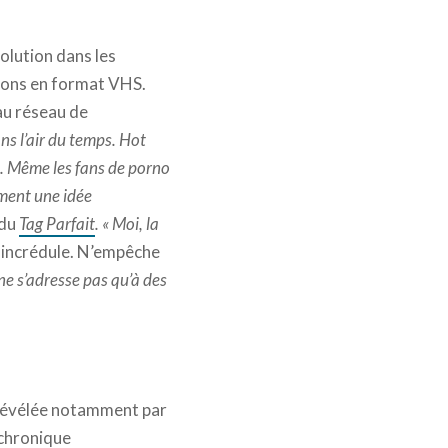
olution dans les
sons en format VHS.
au réseau de
ans l’air du temps. Hot
os. Même les fans de porno
aiment une idée
 du
Tag Parfait
.
« Moi, la
, incrédule. N’empêche
ne s’adresse pas qu’à des
X révélée notamment par
 chronique