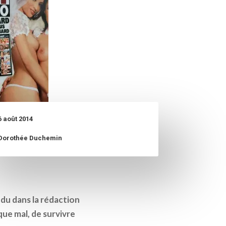
6 août 2014
Dorothée Duchemin
ndu dans la rédaction
ue mal, de survivre