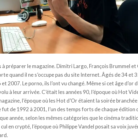
is à préparer le magazine. Dimitri Largo, François Brummel e
orte quand il ne s’occupe pas du site Internet. Âgés de 34 et 35
 et 2007. Le porno, ils l’ont vu changé. Même si cet âge d’or 
évolu à leur arrivée. C’était les années 90, l’époque où Hot Vid
magazine, l’époque où les Hot d’Or étaient la soirée branchée 
 fut de 1992 à 2001, l’un des temps forts de chaque édition 
aque année, selon les mêmes catégories que le cinéma traditio
cul en crypté, l’époque où Philippe Vandel posait sa voix juvé
ard.