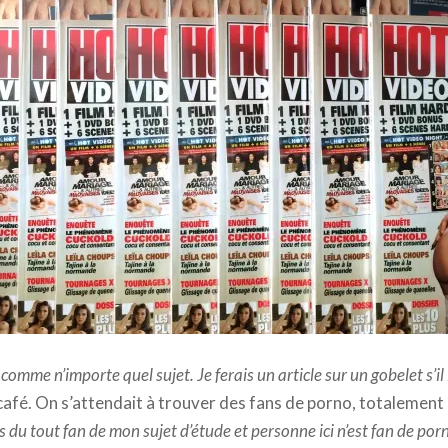
 comme n’importe quel sujet. Je ferais un article sur un gobelet s’il l
café. On s’attendait à trouver des fans de porno, totalemen
as du tout fan de mon sujet d’étude et personne ici n’est fan de po