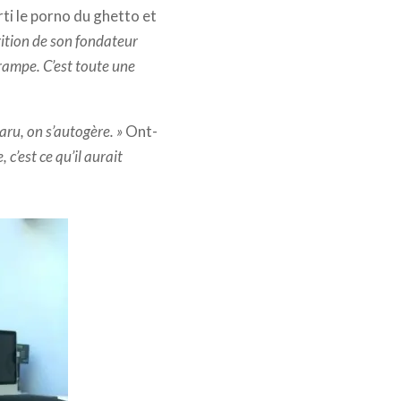
rti le porno du ghetto et
rition de son fondateur
rampe. C’est toute une
paru, on s’autogère. »
Ont-
 c’est ce qu’il aurait