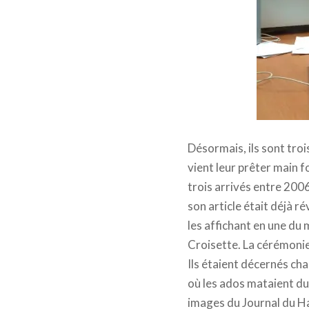
Désormais, ils sont tro
vient leur prêter main f
trois arrivés entre 2006
son article était déjà r
les affichant en une du 
Croisette. La cérémonie
Ils étaient décernés ch
où les ados mataient du 
images du Journal du H