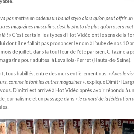
yable.
va pas mettre en cadeau un banal stylo alors qu’on peut offrir un 
utres magazines masculins, c’est la photo de plus qu’on osera mett
là ! »
C’est certain, les types d’Hot Vidéo ont le sens de la f
elui dont il ne fallait pas prononcer le nom à l’aube de nos 10 
ois de juillet, dans la touffeur de l’été parisien, Citazine a 
 magazine pour adultes, à Levallois-Perret (Hauts-de-Seine).
 tous habillés, entre des murs entièrement nus.
« Avec le vis
urs, comme le font les autres magazines »
, explique Dimitri Larg
vous. Dimitri est arrivé à Hot Vidéo après avoir répondu à 
 de journalisme et un passage dans
« le canard de la fédération
les.