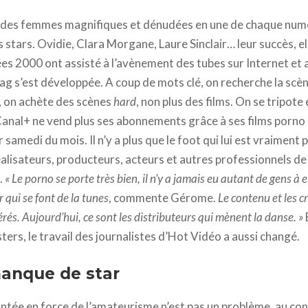
i des femmes magnifiques et dénudées en une de chaque numé
 stars. Ovidie, Clara Morgane, Laure Sinclair… leur succès, el
ées 2000 ont assisté à l’avènement des tubes sur Internet e
ag s’est développée. A coup de mots clé, on recherche la scèn
, on achète des scènes
hard
, non plus des films. On se tripote 
Canal+ ne vend plus ses abonnements grâce à ses films porno
samedi du mois. Il n’y a plus que le foot qui lui est vraiment 
éalisateurs, producteurs, acteurs et autres professionnels de
.
« Le porno se porte très bien, il n’y a jamais eu autant de gens à
qui se font de la tunes
, commente Gérome.
Le contenu et les 
rés. Aujourd’hui, ce sont les distributeurs qui mènent la danse. »
E
ers, le travail des journalistes d’Hot Vidéo a aussi changé.
anque de star
tée en force de l’amateurisme n’est pas un problème, au contr