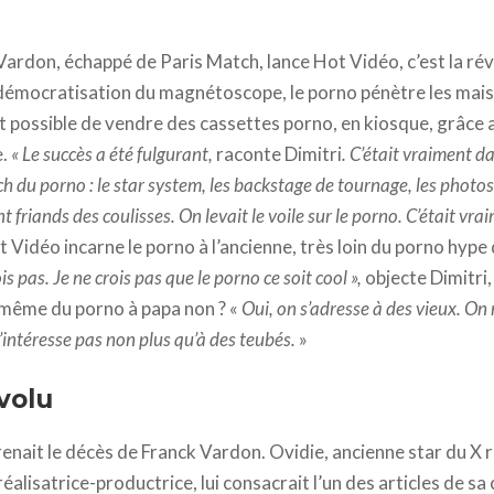
ardon, échappé de Paris Match, lance Hot Vidéo, c’est la rév
 démocratisation du magnétoscope, le porno pénètre les mai
ait possible de vendre des cassettes porno, en kiosque, grâce 
e.
« Le succès a été fulgurant,
raconte Dimitri
. C’était vraiment d
tch du porno : le star system, les backstage de tournage, les phot
nt friands des coulisses. On levait le voile sur le porno. C’était vr
 Vidéo incarne le porno à l’ancienne, très loin du porno hype
is pas. Je ne crois pas que le porno ce soit cool »,
objecte Dimitri
 même du porno à papa non ? «
Oui, on s’adresse à des vieux. On 
s’intéresse pas non plus qu’à des teubés.
»
volu
renait le décès de Franck Vardon. Ovidie, ancienne star du 
éalisatrice-productrice, lui consacrait l’un des articles de sa