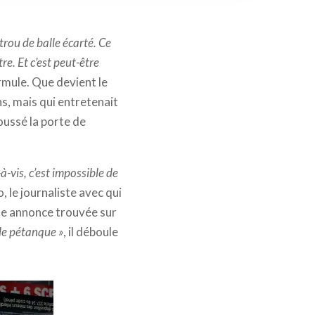
trou de balle écarté. Ce
re. Et c’est peut-être
ormule. Que devient le
ans, mais qui entretenait
poussé la porte de
-à-vis, c’est impossible de
o, le journaliste avec qui
une annonce trouvée sur
 de pétanque »
, il déboule