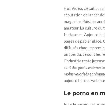
Hot Vidéo, c’était auss
réputation de lancer des
magazine. Puis, les ann
amateur. La culture du t
fantasmes. Aujourd’hui
pages de papier glacé. 
diffusés chaque premier 
ont perdu, ce sont les r
l’industrie reste juteuse
sont des geeks webmaster 
moins valorisés et rémuné
aujourd’hui des webmast
Le porno en m
Pour François, cette mon