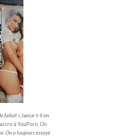
e fallait »
, lance-t-il en
t accro à YouPorn. On
rno. On a toujours essayé