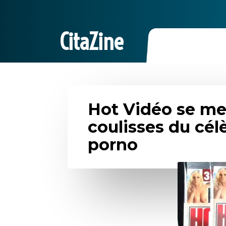
CitaZine
Hot Vidéo se met
coulisses du cé
porno