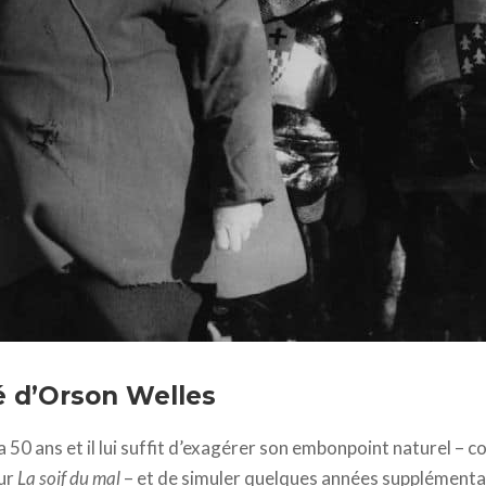
ilms // Internacional Films // ressortie 2015 Films sans Frontières To
é d’Orson Welles
50 ans et il lui suffit d’exagérer son embonpoint naturel – com
ur
La soif du mal
– et de simuler quelques années supplémentai