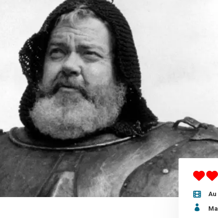
Au 

Ma