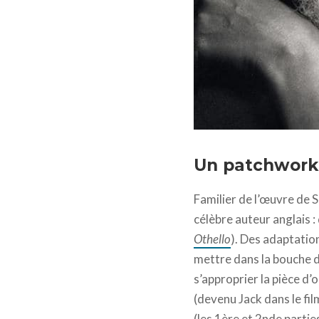
Falstaff © 1965 Alpine F
Un patchwork
Familier de l’œuvre de 
célèbre auteur anglais : 
Othello
). Des adaptation
mettre dans la bouche d’
s’approprier la pièce d’o
(devenu Jack dans le fi
(les 1ère et 2nde partie