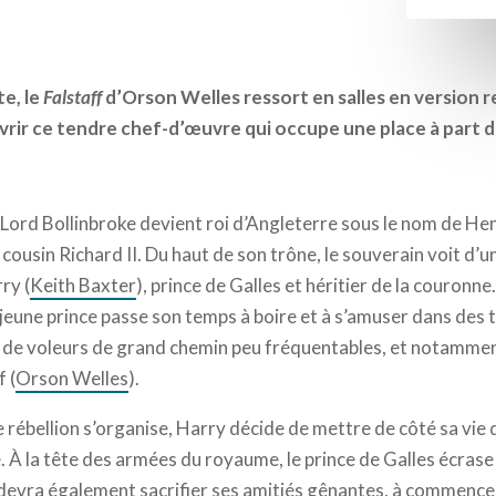
te, le
Falstaff
d’Orson Welles ressort en salles en version r
rir ce tendre chef-d’œuvre qui occupe une place à part d
 Lord Bollinbroke devient roi d’Angleterre sous le nom de Hen
cousin Richard II. Du haut de son trône, le souverain voit d’u
ry (
Keith Baxter
), prince de Galles et héritier de la couronne
 jeune prince passe son temps à boire et à s’amuser dans des
de voleurs de grand chemin peu fréquentables, et notammen
f (
Orson Welles
).
 rébellion s’organise, Harry décide de mettre de côté sa vie
. À la tête des armées du royaume, le prince de Galles écrase
 devra également sacrifier ses amitiés gênantes, à commencer p