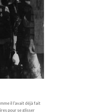
us droits réservés.
me il l’avait déjà fait
res pour se glisser