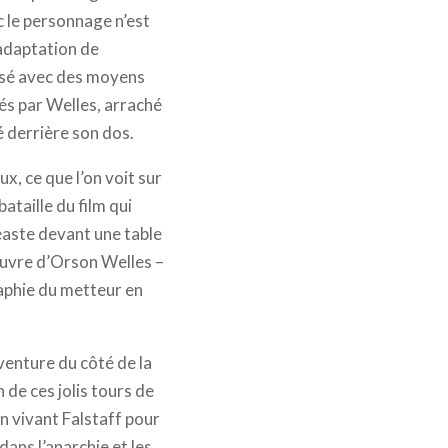
c le personnage n’est
 adaptation de
alisé avec des moyens
sés par Welles, arraché
 derrière son dos.
, ce que l’on voit sur
ataille du film qui
éaste devant une table
œuvre d’Orson Welles –
raphie du metteur en
venture du côté de la
de ces jolis tours de
n vivant Falstaff pour
ans l’anarchie et les