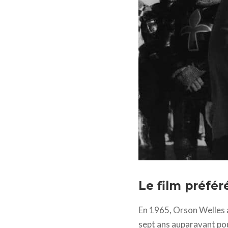
Falstaff © 1965 Alpine F
Le film préfér
En 1965, Orson Welles a 
sept ans auparavant po