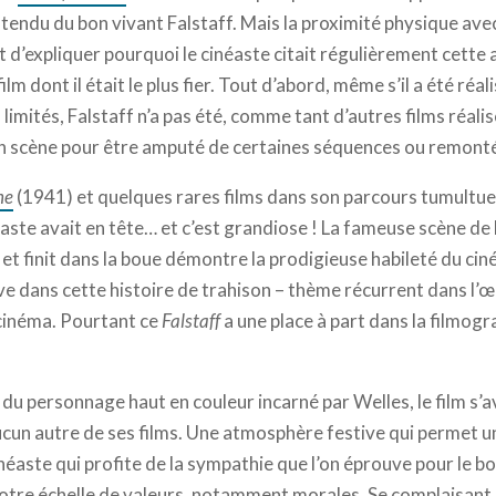
tendu du bon vivant Falstaff. Mais la proximité physique ave
t d’expliquer pourquoi le cinéaste citait régulièrement cette
m dont il était le plus fier. Tout d’abord, même s’il a été ré
 limités, Falstaff n’a pas été, comme tant d’autres films réali
n scène pour être amputé de certaines séquences ou remonté
ne
(1941) et quelques rares films dans son parcours tumultueux
néaste avait en tête… et c’est grandiose ! La fameuse scène de b
et finit dans la boue démontre la prodigieuse habileté du cin
 dans cette histoire de trahison – thème récurrent dans l’
 cinéma. Pourtant ce
Falstaff
a une place à part dans la filmog
du personnage haut en couleur incarné par Welles, le film s’a
ucun autre de ses films. Une atmosphère festive qui permet un 
éaste qui profite de la sympathie que l’on éprouve pour le bo
tre échelle de valeurs, notamment morales. Se complaisant d