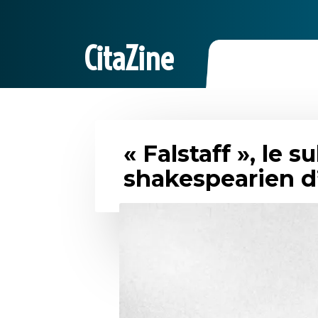
CitaZine
« Falstaff », le
shakespearien d