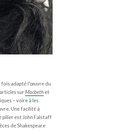
us droits réservés.
 fois adapté l’œuvre du
 articles sur
Macbeth
et
iques – voire à les
vre. Une facilité à
 pilier est John Falstaff
pièces de Shakespeare