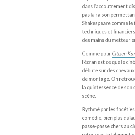
dans l’accoutrement dis
pas la raison permettan
Shakespeare comme le fil
techniques et financiers
des mains du metteur e
Comme pour
Citizen Ka
l’écran est ce que le ci
débute sur des chevaux 
de montage. On retrouve
la quintessence de son
scène.
Rythmé par les facéties 
comédie, bien plus qu’a
passe-passe chers au cin
retourner totalement no