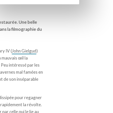
estaurée. Une belle
ans la filmographie du
ry IV (
John Gielgud
)
n mauvais œil la
. Peu intéressé par les
 tavernes mal famées en
t de son inséparable
 dissipée pour regagner
 rapidement la révolte.
ar celle qui le lie au