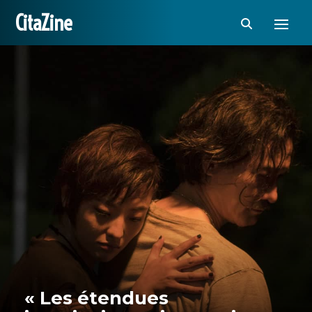
CitaZine
« Les étendues