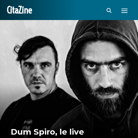
CitaZine
Dum Spiro, le live