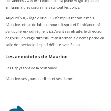
des années 70 et 80. L’époque où la jeune Brigitte Lahaie
enflammait les cœurs mais surtout les corps.
Aujourd’hui, « l’âge d’or du X » n’est plus rentable mais
Maurice refuse de laisser mourir l’esprit et l’ambiance -si
particulières- qui règnent ici. Avant sa retraite, le directeur
négocie un virage difficile : transformer le cinéma porno en
salle de spectacle. Le pari débute avec Skalp.
Les anecdotes de Maurice
Les Papys font de la résistance.
Maurice, ses gourmandises et ses dames.