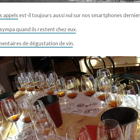
s appels
est-il toujours aussi nul sur nos smartphones dernier 
s sympa quand ils restent chez eux
.
entaires de dégustation de vin
.