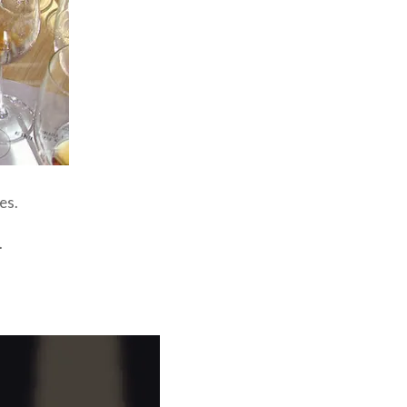
es.
.