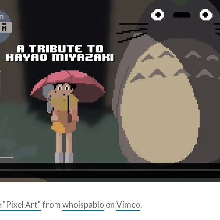
"Pixel Art"
from
whoispablo
on
Vimeo
.