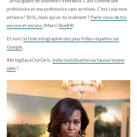
"Je n’ai guère de souvenirs d’enfance. C’est comme une
préhistoire et une préhistoire sans archives. C’est cela mon
enfance." BHL, mais qui es-tu vraiment ?
Parle-nous de toi,
encore et encore.
(Merci
Rue89
)
Et voici
la folle infographie des plus folles requêtes sur
Google
.
#BringBackOurGirls,
belle mobilisation ou fausse bonne
idée
?