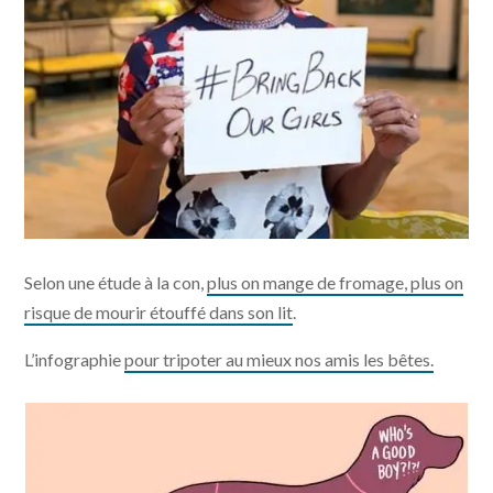
Selon une étude à la con,
plus on mange de fromage, plus on
risque de mourir étouffé dans son lit
.
L’infographie
pour tripoter au mieux nos amis les bêtes.