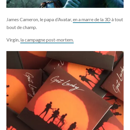
James Cameron, le papa d’Avatar,
en a marre de la 3D
à tout
bout de champ.
Virgin,
la campagne post-mortem.