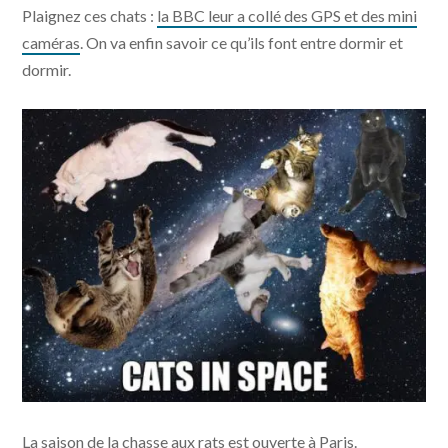
Plaignez ces chats :
la BBC leur a collé des GPS et des mini
caméras
. On va enfin savoir ce qu’ils font entre dormir et
dormir.
La saison de la
chasse aux rats
est ouverte à Paris.