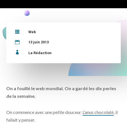

Web

13 juin 2013

La Rédaction
On a fouillé le web mondial. On a gardé les dix perles
de la semaine.
On commence avec une petite douceur.
L’anus chocolaté
, il
fallait y penser.