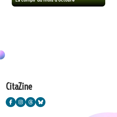
La compil' du mois d'octobre
CitaZine