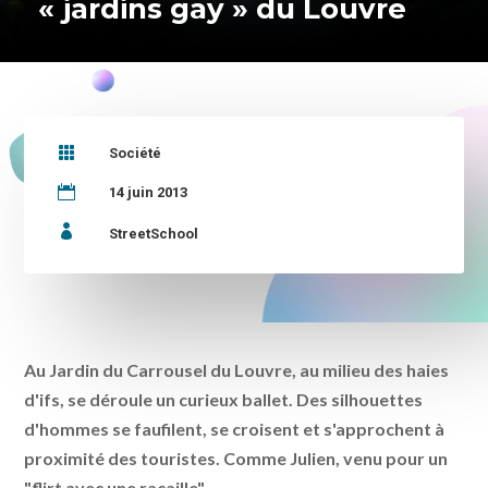
« jardins gay » du Louvre

Société

14 juin 2013

StreetSchool
Au Jardin du Carrousel du Louvre, au milieu des haies
d'ifs, se déroule un curieux ballet. Des silhouettes
d'hommes se faufilent, se croisent et s'approchent à
proximité des touristes. Comme Julien, venu pour un
"flirt avec une racaille".