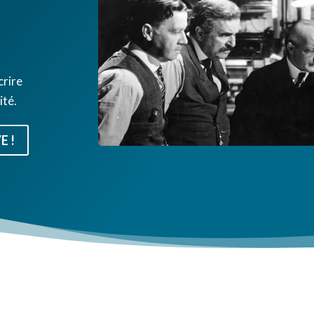
crire
ité.
E !