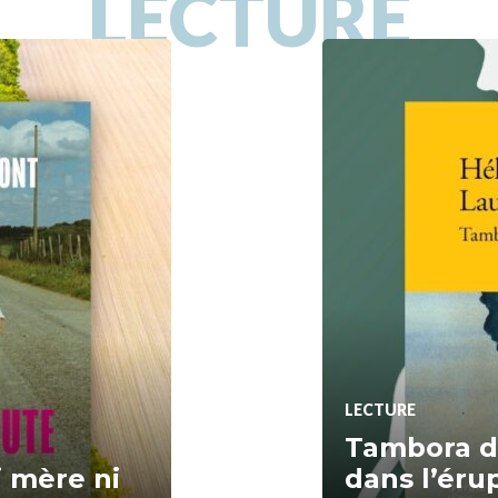
LECTURE
LECTURE
Tambora d’
 mère ni
dans l’éru