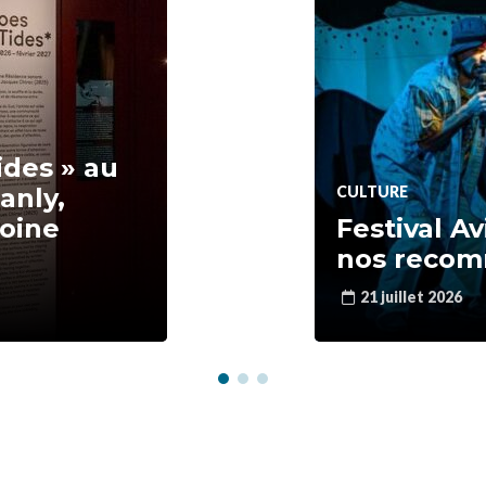
ides » au
anly,
CULTURE
moine
Festival A
nos recom
21 juillet 2026