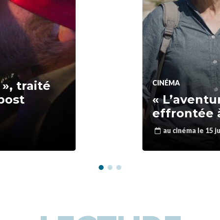
», traité
CINÉMA
post
« L’aventu
effrontée à
au cinéma le 15 ju