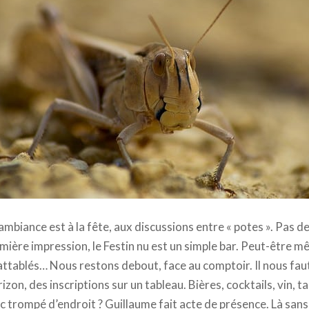
’ambiance est à la fête, aux discussions entre « potes ». Pas de
ière impression, le Festin nu est un simple bar. Peut-être mê
attablés… Nous restons debout, face au comptoir. Il nous fa
orizon, des inscriptions sur un tableau. Bières, cocktails, vin, 
c trompé d’endroit ? Guillaume fait acte de présence. Là sans 