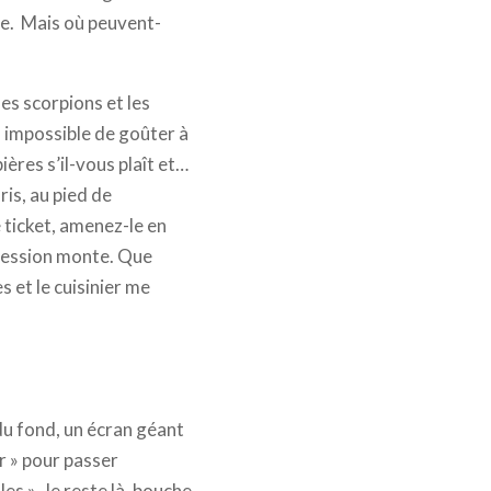
nce. Mais où peuvent-
les scorpions et les
t, impossible de goûter à
ières s’il-vous plaît et…
ris, au pied de
 ticket, amenez-le en
pression monte. Que
 et le cuisinier me
 du fond, un écran géant
ir » pour passer
es ». Je reste là, bouche