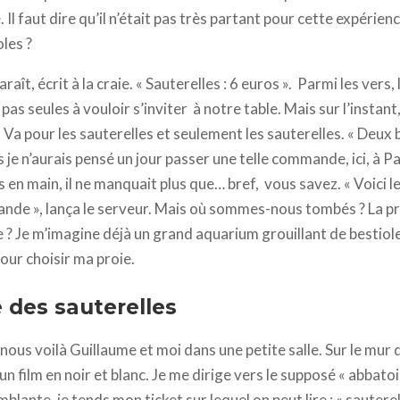
. Il faut dire qu’il n’était pas très partant pour cette expérie
les ?
aît, écrit à la craie. « Sauterelles : 6 euros ». Parmi les vers, 
 pas seules à vouloir s’inviter à notre table. Mais sur l’instan
. Va pour les sauterelles et seulement les sauterelles. « Deux b
s je n’aurais pensé un jour passer une telle commande, ici, à Pa
n main, il ne manquait plus que… bref, vous savez. « Voici le
ande », lança le serveur. Mais où sommes-nous tombés ? La 
 ? Je m’imagine déjà un grand aquarium grouillant de bestioles
our choisir ma proie.
 des sauterelles
nous voilà Guillaume et moi dans une petite salle. Sur le mur
 un film en noir et blanc. Je me dirige vers le supposé « abbato
ante, je tends mon ticket sur lequel on peut lire : « sauterell