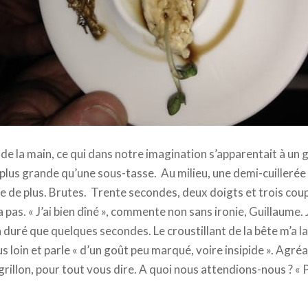
de la main, ce qui dans notre imagination s’apparentait à un 
s plus grande qu’une sous-tasse. Au milieu, une demi-cuiller
ne de plus. Brutes. Trente secondes, deux doigts et trois cou
n a pas. « J’ai bien dîné », commente non sans ironie, Guillaume. 
 duré que quelques secondes. Le croustillant de la bête m’a l
us loin et parle « d’un goût peu marqué, voire insipide ». Agré
grillon, pour tout vous dire. A quoi nous attendions-nous ? « Pa