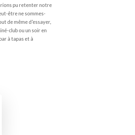
urions pu retenter notre
peut-être ne sommes-
tout de même d’essayer,
iné-club ou un soir en
bar à tapas et à