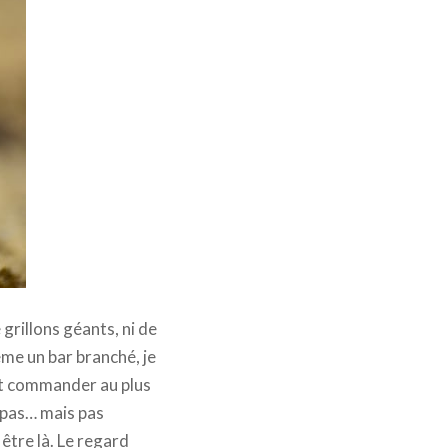
 grillons géants, ni de
me un bar branché, je
ut commander au plus
tapas… mais pas
être là. Le regard