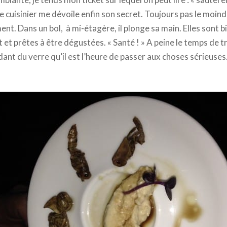
le cuisinier me dévoile enfin son secret. Toujours pas le moi
ment. Dans un bol, à mi-étagère, il plonge sa main. Elles sont 
 et prêtes à être dégustées. « Santé ! » A peine le temps de t
ant du verre qu’il est l’heure de passer aux choses sérieus