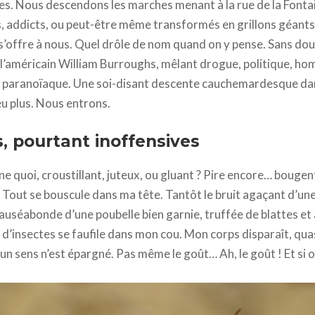
dires. Nous descendons les marches menant à la rue de la Fonta
, addicts, ou peut-être même transformés en grillons géants, 
 s’offre à nous. Quel drôle de nom quand on y pense. Sans do
’américain William Burroughs, mêlant drogue, politique, ho
es paranoïaque. Une soi-disant descente cauchemardesque dans
u plus. Nous entrons.
, pourtant inoffensives
ne quoi, croustillant, juteux, ou gluant ? Pire encore… bouge
i ? Tout se bouscule dans ma tête. Tantôt le bruit agaçant d’un
auséabonde d’une poubelle bien garnie, truffée de blattes et 
 d’insectes se faufile dans mon cou. Mon corps disparaît, qua
n sens n’est épargné. Pas même le goût… Ah, le goût ! Et si o