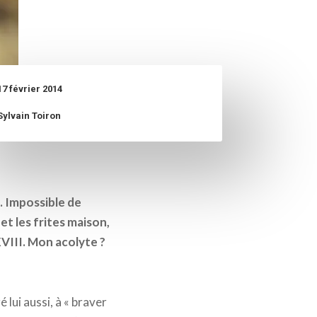
17 février 2014
Sylvain Toiron
à. Impossible de
et les frites maison,
 XVIII. Mon acolyte ?
 lui aussi, à « braver