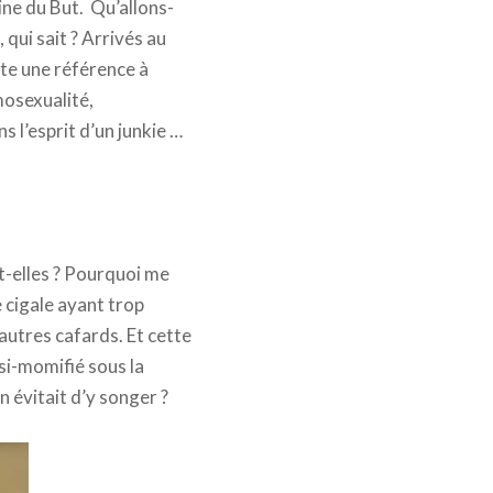
ine du But. Qu’allons-
qui sait ? Arrivés au
ute une référence à
mosexualité,
 l’esprit d’un junkie …
nt-elles ? Pourquoi me
e cigale ayant trop
autres cafards. Et cette
si-momifié sous la
n évitait d’y songer ?