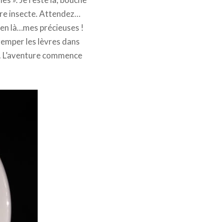
ndre insecte. Attendez…
bien là…mes précieuses !
remper les lèvres dans
es. L’aventure commence