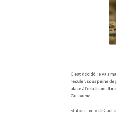
C'est décidé, je vais m
reculer, sous peine de
place à l'exotisme. Il 
Guillaume.
Station Lamarck-Caulainc