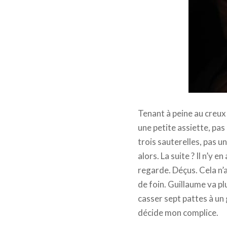
Tenant à peine au creux 
une petite assiette, pa
trois sauterelles, pas u
alors. La suite ? Il n’y e
regarde. Déçus. Cela n’a
de foin. Guillaume va pl
casser sept pattes à un 
décide mon complice.