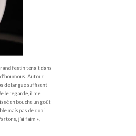
grand festin tenait dans
ée d’houmous. Autour
ps de langue suffisent
Je le regarde, il me
aissé en bouche un goût
able mais pas de quoi
rtons, j’ai faim »,