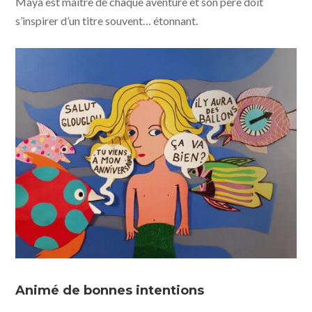
Maya est maître de chaque aventure et son père doit
s’inspirer d’un titre souvent… étonnant.
Maya, donne-moi un titre © photo Partizan Films - The
Jokers
Animé de bonnes intentions