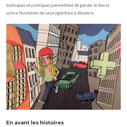
loufoques et poétiques permettent de garder le lien et
suivre l’évolution de sa progéniture à distance.
Maya, donne-moi un titre © photo Partizan Films - The
Jokers
En avant les histoires