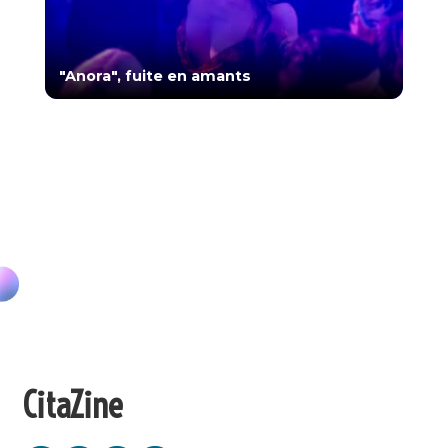
"Anora", fuite en amants
CitaZine