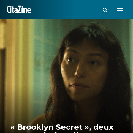
CitaZine
« Brooklyn Secret », deux