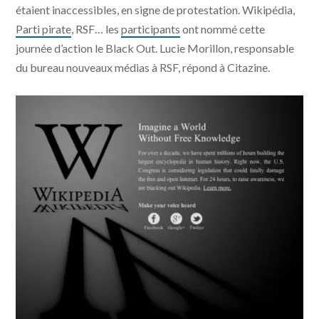
étaient inaccessibles, en signe de protestation. Wikipédia,
Parti pirate
, RSF… les
participants
ont nommé cette
journée d’action le Black Out. Lucie Morillon, responsable
du bureau nouveaux médias à RSF, répond à Citazine.